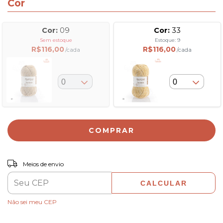
Cor
Cor:
09
Cor:
33
Sem estoque
Estoque: 9
R$116,00
R$116,00
/cada
/cada
COMPRAR
ALTERAR CEP
Entregas para o CEP:
Meios de envio
CALCULAR
Não sei meu CEP