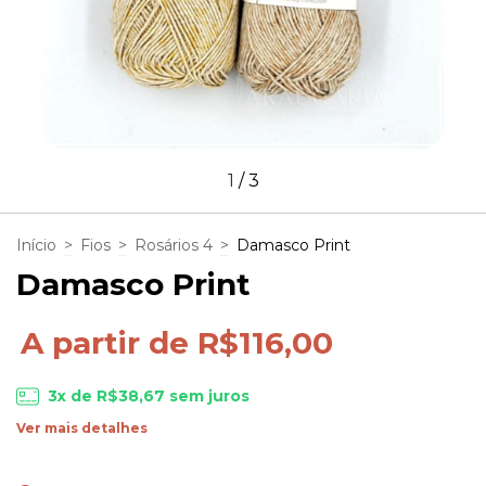
1
/
3
Início
>
Fios
>
Rosários 4
>
Damasco Print
Damasco Print
A partir de R$116,00
3
x de
R$38,67
sem juros
Ver mais detalhes