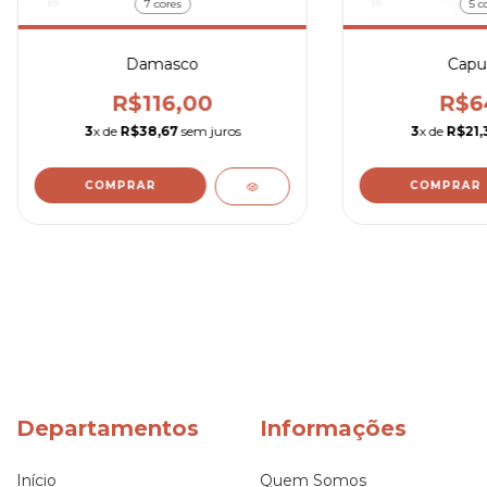
7 cores
5 c
Damasco
Capu
R$116,00
R$6
3
x de
R$38,67
sem juros
3
x de
R$21,
COMPRAR
COMPRAR
Departamentos
Informações
Início
Quem Somos