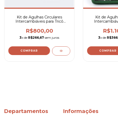
Kit de Agulhas Circulares
Kit de Agulh
Intercambiáveis para Tricô
Intercambiáve
Denim Longas
Deluxe
R$800,00
R$1.1
3
x de
R$266,67
sem juros
3
x de
R$366
Departamentos
Informações