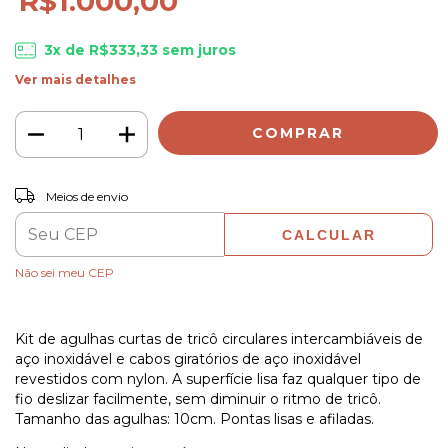
R$1.000,00
3
x de
R$333,33
sem juros
Ver mais detalhes
ALTERAR CEP
Entregas para o CEP:
Meios de envio
CALCULAR
Não sei meu CEP
Kit de agulhas curtas de tricô circulares intercambiáveis de
aço inoxidável e cabos giratórios de aço inoxidável
revestidos com nylon. A superfície lisa faz qualquer tipo de
fio deslizar facilmente, sem diminuir o ritmo de tricô.
Tamanho das agulhas: 10cm. Pontas lisas e afiladas.