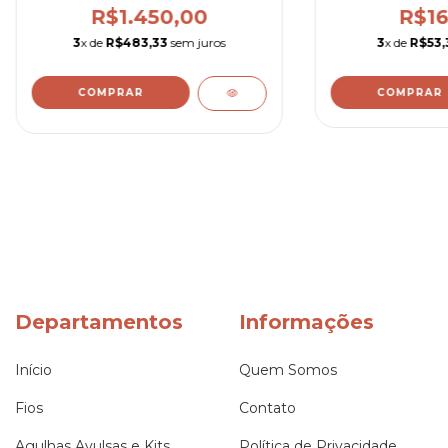
R$1.450,00
R$16
3
x de
R$483,33
sem juros
3
x de
R$53,
COMPRAR
Departamentos
Informações
Início
Quem Somos
Fios
Contato
Agulhas Avulsas e Kits
Política de Privacidade