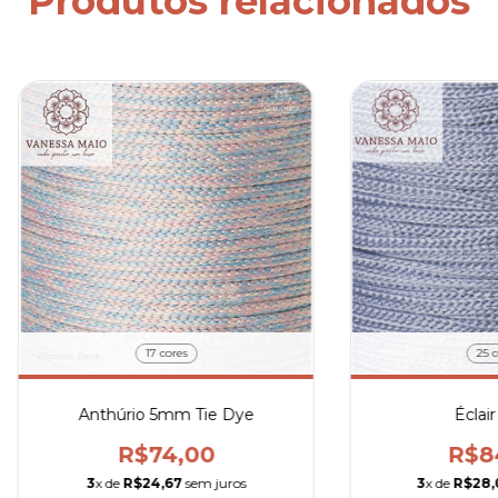
Produtos relacionados
17 cores
25 c
Anthúrio 5mm Tie Dye
Éclai
R$74,00
R$8
3
x de
R$24,67
sem juros
3
x de
R$28,