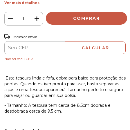
Ver mais detalhes
ALTERAR CEP
Entregas para o CEP:
Meios de envio
CALCULAR
Não sei meu CEP
Esta tesoura linda e fofa, dobra para baixo para proteção das
pontas. Quando estiver pronta para usar, basta separar as
alças e uma tesoura aparecerá. Tamanho perfeito e seguro
para viajar ou guardar em sua bolsa.
- Tamanho: A tesoura tem cerca de 8,5cm dobrada e
desdobrada cerca de 9,5 cm.