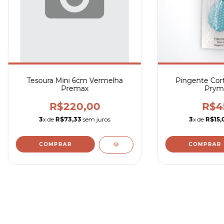
Tesoura Mini 6cm Vermelha
Pingente Cort
Premax
Prym
R$220,00
R$4
3
x de
R$73,33
sem juros
3
x de
R$15,